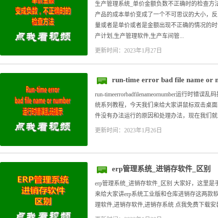
生产管理系统_单价金额负数不正确时的检查方
产品的成本单价变成了一个不可思议的大小，反
量或者是单价或者是金额出现不正确的情况的时
产计划,生产管理软件,生产车间管...
更新时间：2023年1月27日
run-time error bad file na
run-timeerrorbadfilenameornumber
统系列教程，今天我们来给大家讲鼠标双击桌面
件没有办法运行的原因和处理办法，现在我们就来给大家
更新时间：2023年1月26日
erp管理系统_进销存软件_区别
erp管理系统_进销存软件_区别 大家好，这里
来给大家讲erp系统工业版和仓库进销存这两款软件
理软件,进销存软件,进销存系统 点我免费下载安装《