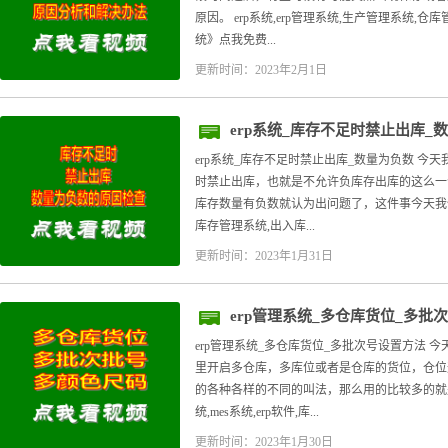
原因。 erp系统,erp管理系统,生产管理系统,
统》点我免费...
更新时间：2023年2月1日
erp系统_库存不足时禁止出库_
erp系统_库存不足时禁止出库_数量为负数 今
时禁止出库，也就是不允许负库存出库的这么一
库存数量有负数就认为出问题了，这件事今天我们就来
库存管理系统,出入库...
更新时间：2023年1月31日
erp管理系统_多仓库货位_多批
erp管理系统_多仓库货位_多批次号设置方法 
里开启多仓库，多库位或者是仓库的货位，仓位
的各种各样的不同的叫法，那么用的比较多的就是
统,mes系统,erp软件,库...
更新时间：2023年1月30日