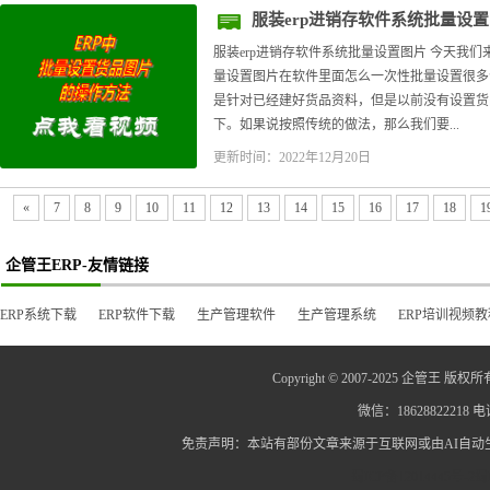
服装erp进销存软件系统批量设
服装erp进销存软件系统批量设置图片 今天我们
量设置图片在软件里面怎么一次性批量设置很多
是针对已经建好货品资料，但是以前没有设置货
下。如果说按照传统的做法，那么我们要...
更新时间：2022年12月20日
«
7
8
9
10
11
12
13
14
15
16
17
18
1
企管王ERP-友情链接
ERP系统下载
ERP软件下载
生产管理软件
生产管理系统
ERP培训视频教
Copyright © 2007-2025 企管王 版权所
微信：18628822218 电话
免责声明：本站有部份文章来源于互联网或由AI自
蜀ICP备12014445号-2
蜀I