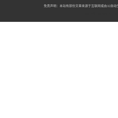
免责声明：本站有部份文章来源于互联网或由AI自
蜀ICP备12014445号-2
蜀I