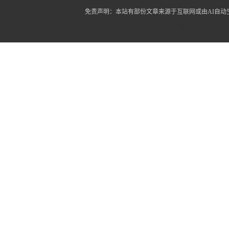
免责声明：本站有部份文章来源于互联网或由AI自
蜀ICP备12014445号-2
蜀I