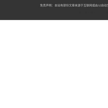
免责声明：本站有部份文章来源于互联网或由AI自
蜀ICP备12014445号-2
蜀I