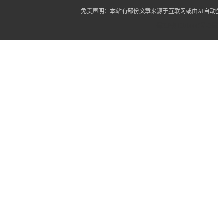
免责声明：本站有部份文章来源于互联网或由AI自
蜀ICP备12014445号-2
蜀I