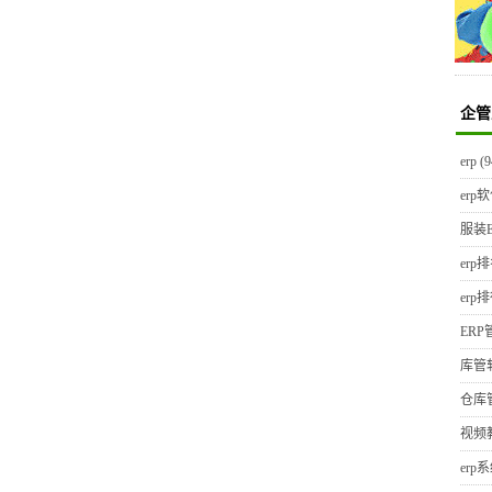
企管
erp
(9
erp
服装E
erp
erp
ER
库管
仓库
视频
erp