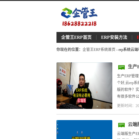
企管王ERP首页
ERP安装方法
你现在的位置：
企管王ERP系统首页
- erp系统
生产
生产ERP管
个好,云er
版的软件？
有很多软件公
更新时间：20
云端
云端版生产E