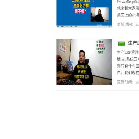
吗,云端er
就来和大家演
桌面上的erp
更新时间：20
生产
生产ERP管理
版,erp系
到底有什么
白。我们现在桌
更新时间：20