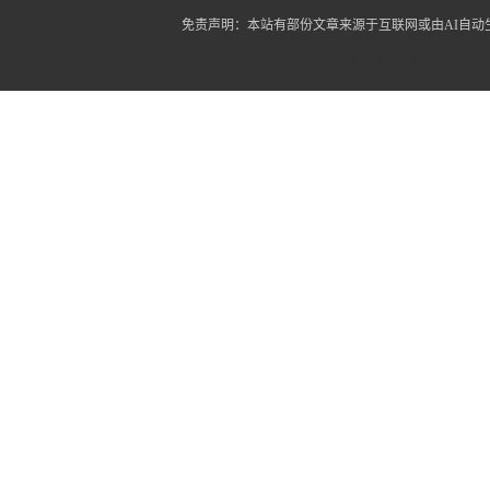
免责声明：本站有部份文章来源于互联网或由AI自
蜀ICP备12014445号-2
蜀I