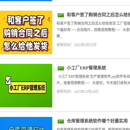
和客户签了购销合同之后怎么给
和客户签了购销合同之后怎么给他发货 工厂管理软
个最好用 ↑↑↑点击图片，观看视频教程↑↑↑ 大
教...
更新时间：2026年3月23日
小工厂ERP管理系统
小工厂ERP管理系统 生产管理软件,erp软件车
片，观看视频教程↑↑↑ 大家好，今天我们来和大家
更新时间：2025年10月28日
仓库管理系统软件哪个好最实用
仓库管理系统软件哪个好最实用 最简单的进销存