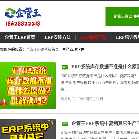
企管王官网-免
企管王ERP首页
ERP安装方法
ERP系统下载
ERP培训教
你现在的位置：
企管王ERP系统首页
- 生产管理软件
ERP系统库存数据不准是什么原
ERP系统库存数据不准是什么原因？能解决吗？
统推荐,生产管理软件 ↑↑↑点击图片，观看视频教
答...
更新时间：2026年7月22日
企管王ERP系统中复制其它生产
企管王ERP系统中复制其它生产工单信息来开新