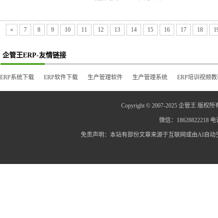
«
7
8
9
10
11
12
13
14
15
16
17
18
1
企管王ERP-友情链接
ERP系统下载
ERP软件下载
生产管理软件
生产管理系统
ERP培训视频教
Copyright © 2007-2025 企管王 版权所
微信：18628822218 电话
免责声明：本站有部份文章来源于互联网或由AI自
蜀ICP备12014445号-2
蜀I