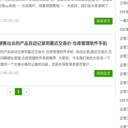
之前
管理erp系统 ↑↑↑点击图片，观看视频教程↑↑↑ 大家好，我们给大家录制了
ER
25年3月13日
一套
阅读全文
ER
企管
销售出去的产品自动记录到最近交易价-仓库管理软件手机
企管
的产品自动记录到最近交易价-仓库管理软件手机 自动记录,最近交易价,生
企管
间精细化管理,仓库管理软件系统推荐 大家好，今天我们来给大家讲一下
面的一个交易价格的记录的功能，还是在导航菜单首页客户...
企管
25年2月24日
阅读全文
企管
企管
1
«
»
企管
ER
企管
企管
企管