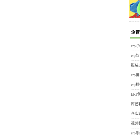
企管
erp
(9
erp
服装E
erp
erp
ER
库管
仓库
视频
erp