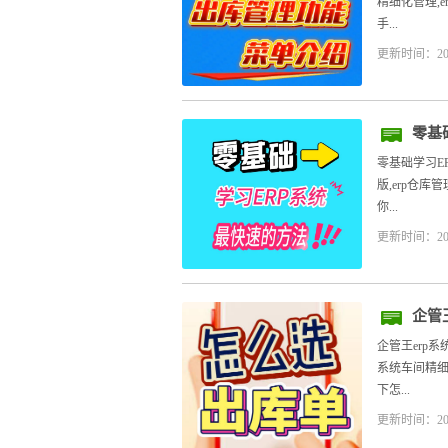
精细化管理,
手...
更新时间：20
零基
零基础学习E
版,erp仓
你...
更新时间：20
企管
企管王erp
系统车间精细
下怎...
更新时间：20