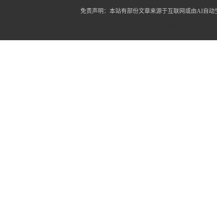
免责声明：本站有部份文章来源于互联网或由AI自
蜀ICP备12014445号-2
蜀I