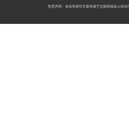
免责声明：本站有部份文章来源于互联网或由AI自
蜀ICP备12014445号-2
蜀I