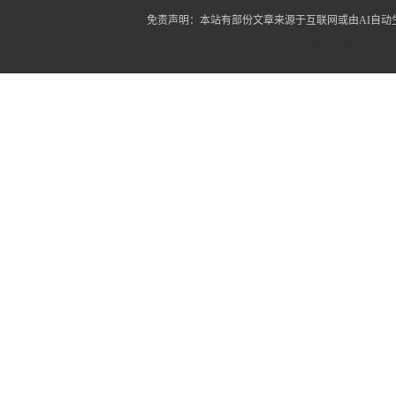
免责声明：本站有部份文章来源于互联网或由AI自
蜀ICP备12014445号-2
蜀I