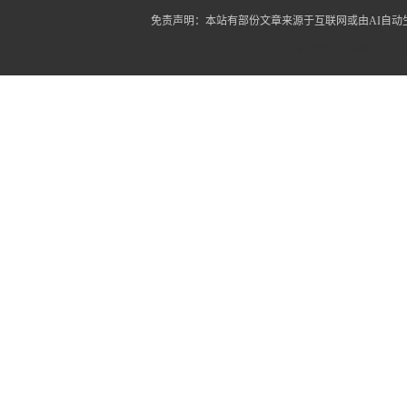
免责声明：本站有部份文章来源于互联网或由AI自
蜀ICP备12014445号-2
蜀I