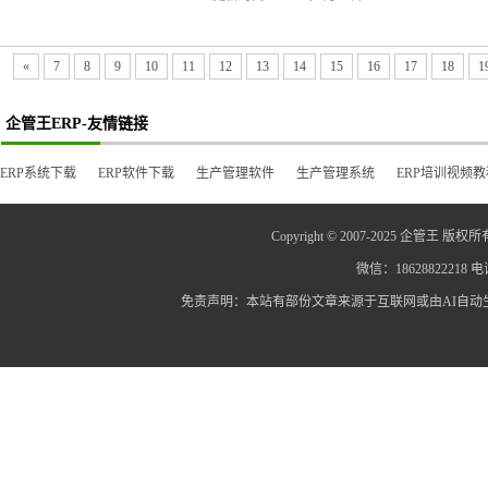
«
7
8
9
10
11
12
13
14
15
16
17
18
1
企管王ERP-友情链接
ERP系统下载
ERP软件下载
生产管理软件
生产管理系统
ERP培训视频教
Copyright © 2007-2025 企管王 版权所
微信：18628822218 电话
免责声明：本站有部份文章来源于互联网或由AI自
蜀ICP备12014445号-2
蜀I