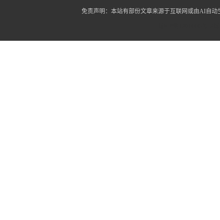
免责声明：本站有部份文章来源于互联网或由AI自
蜀ICP备12014445号-2
蜀I