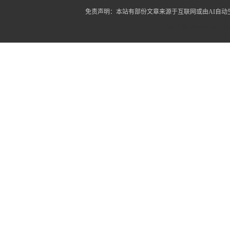
免责声明：本站有部份文章来源于互联网或由AI自
蜀ICP备12014445号-2
蜀I