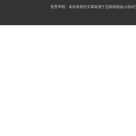
免责声明：本站有部份文章来源于互联网或由AI自
蜀ICP备12014445号-2
蜀I