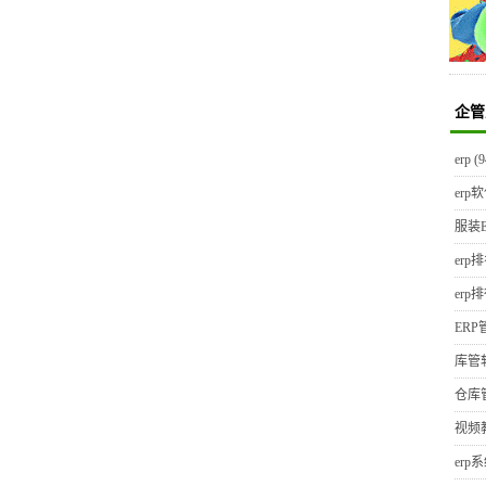
企管
erp
(9
erp
服装E
erp
erp
ER
库管
仓库
视频
erp