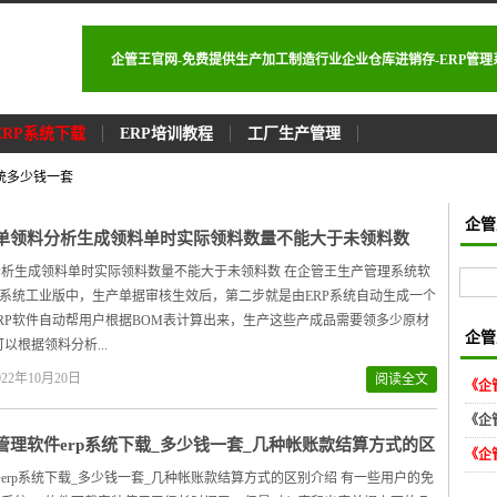
企管王官网-免费提供生产加工制造行业企业仓库进销存-ERP管
ERP系统下载
ERP培训教程
工厂生产管理
系统多少钱一套
企管
单领料分析生成领料单时实际领料数量不能大于未领料数
析生成领料单时实际领料数量不能大于未领料数 在企管王生产管理系统软
P系统工业版中，生产单据审核生效后，第二步就是由ERP系统自动生成一个
RP软件自动帮用户根据BOM表计算出来，生产这些产成品需要领多少原材
企管
以根据领料分析...
22年10月20日
阅读全文
《企
《企
管理软件erp系统下载_多少钱一套_几种帐账款结算方式的区
《企
绍
erp系统下载_多少钱一套_几种帐账款结算方式的区别介绍 有一些用户的免