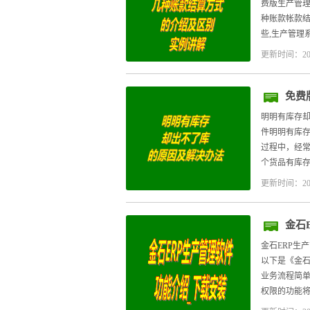
费版生产管理
种账款帐款结
些,生产管理系
更新时间：20
免费
明明有库存却
件明明有库存
过程中，经常
个货品有库存数
更新时间：20
金石
金石ERP生
以下是《金石
业务流程简单
权限的功能将隐