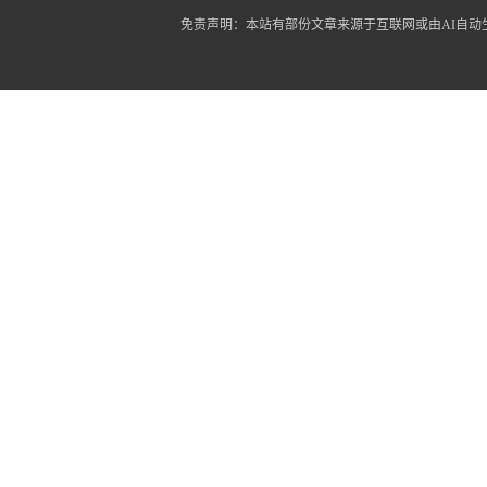
免责声明：本站有部份文章来源于互联网或由AI自
蜀ICP备12014445号-2
蜀I