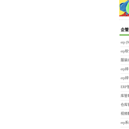
企管
erp
(9
erp
服装E
erp
erp
ER
库管
仓库
视频
erp