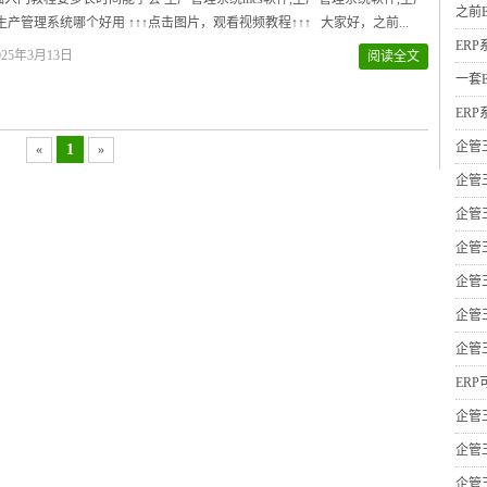
之前
,生产管理系统哪个好用 ↑↑↑点击图片，观看视频教程↑↑↑ 大家好，之前...
ER
25年3月13日
阅读全文
一套
ER
企管
1
«
»
企管
企管
企管
企管
企管
企管
ER
企管
企管
企管