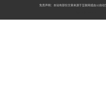
免责声明：本站有部份文章来源于互联网或由AI自
蜀ICP备12014445号-2
蜀I