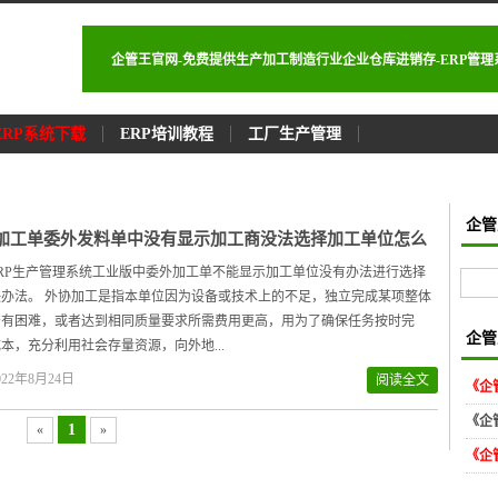
企管王官网-免费提供生产加工制造行业企业仓库进销存-ERP管
ERP系统下载
ERP培训教程
工厂生产管理
企管
加工单委外发料单中没有显示加工商没法选择加工单位怎么
RP生产管理系统工业版中委外加工单不能显示加工单位没有办法进行选择
办法。 外协加工是指本单位因为设备或技术上的不足，独立完成某项整体
务有困难，或者达到相同质量要求所需费用更高，用为了确保任务按时完
企管
本，充分利用社会存量资源，向外地...
22年8月24日
阅读全文
《企
《企
1
«
»
《企