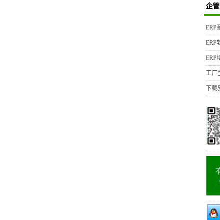
企管
ER
ER
ER
工厂
下载