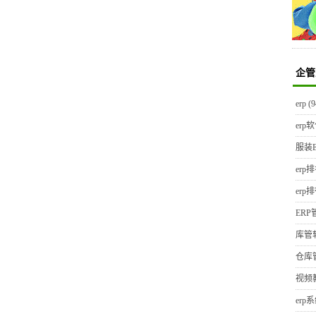
企管
erp
(9
erp
服装E
erp
erp
ER
库管
仓库
视频
erp