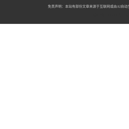
免责声明：本站有部份文章来源于互联网或由AI自
蜀ICP备12014445号-2
蜀I