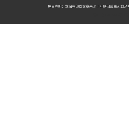
免责声明：本站有部份文章来源于互联网或由AI自
蜀ICP备12014445号-2
蜀I