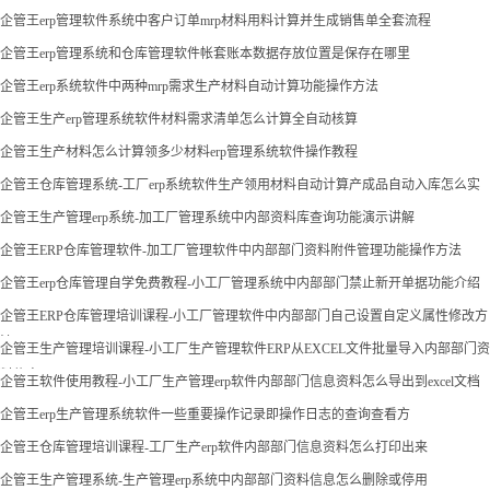
企管王erp管理软件系统中客户订单mrp材料用料计算并生成销售单全套流程
企管王erp管理系统和仓库管理软件帐套账本数据存放位置是保存在哪里
企管王erp系统软件中两种mrp需求生产材料自动计算功能操作方法
企管王生产erp管理系统软件材料需求清单怎么计算全自动核算
企管王生产材料怎么计算领多少材料erp管理系统软件操作教程
企管王仓库管理系统-工厂erp系统软件生产领用材料自动计算产成品自动入库怎么实
现
企管王生产管理erp系统-加工厂管理系统中内部资料库查询功能演示讲解
企管王ERP仓库管理软件-加工厂管理软件中内部部门资料附件管理功能操作方法
企管王erp仓库管理自学免费教程-小工厂管理系统中内部部门禁止新开单据功能介绍
企管王ERP仓库管理培训课程-小工厂管理软件中内部部门自己设置自定义属性修改方
法
企管王生产管理培训课程-小工厂生产管理软件ERP从EXCEL文件批量导入内部部门资
料信息
企管王软件使用教程-小工厂生产管理erp软件内部部门信息资料怎么导出到excel文档
企管王erp生产管理系统软件一些重要操作记录即操作日志的查询查看方
企管王仓库管理培训课程-工厂生产erp软件内部部门信息资料怎么打印出来
企管王生产管理系统-生产管理erp系统中内部部门资料信息怎么删除或停用