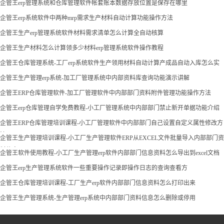
企管王erp管理系统和仓库管理软件帐套账本数据存放位置是保存在哪里
企管王erp系统软件中两种mrp需求生产材料自动计算功能操作方法
企管王生产erp管理系统软件材料需求清单怎么计算全自动核算
企管王生产材料怎么计算领多少材料erp管理系统软件操作教程
企管王仓库管理系统-工厂erp系统软件生产领用材料自动计算产成品自动入库怎么实
现
企管王生产管理erp系统-加工厂管理系统中内部资料库查询功能演示讲解
企管王ERP仓库管理软件-加工厂管理软件中内部部门资料附件管理功能操作方法
企管王erp仓库管理自学免费教程-小工厂管理系统中内部部门禁止新开单据功能介绍
企管王ERP仓库管理培训课程-小工厂管理软件中内部部门自己设置自定义属性修改方
法
企管王生产管理培训课程-小工厂生产管理软件ERP从EXCEL文件批量导入内部部门资
料信息
企管王软件使用教程-小工厂生产管理erp软件内部部门信息资料怎么导出到excel文档
企管王erp生产管理系统软件一些重要操作记录即操作日志的查询查看方
企管王仓库管理培训课程-工厂生产erp软件内部部门信息资料怎么打印出来
企管王生产管理系统-生产管理erp系统中内部部门资料信息怎么删除或停用