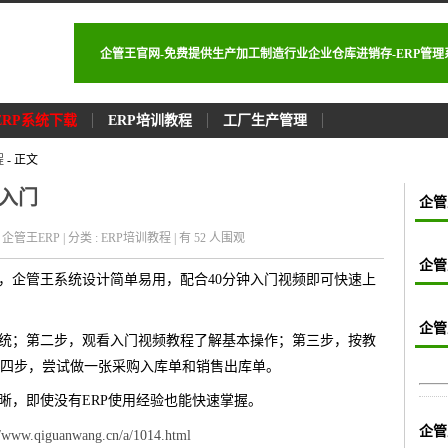
企管王官网-免费提供生产加工制造行业企业仓库进销存-ERP管
ERP系统下载
ERP培训教程
工厂生产管理
程
- 正文
础入门
企管
者 : 企管王ERP | 分类 : ERP培训教程 | 有 52
人围观
企管
心，企管王系统设计简单易用，配合40分钟入门视频即可快速上
企管
系统；第二步，观看入门视频教程了解基本操作；第三步，按教
四步，尝试做一张采购入库单和销售出库单。
晰，即使没有ERP使用经验也能快速掌握。
企管
//www.qiguanwang.cn/a/1014.html