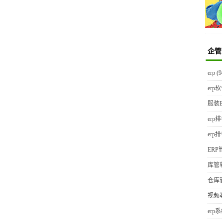
企管
erp
(9
erp
服装E
erp
erp
ER
库管
仓库
视频
erp