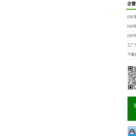
企管
ER
ER
ER
工厂
下载