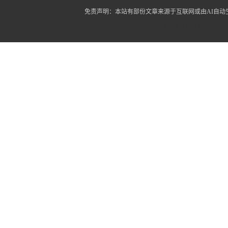
免责声明：本站有部份文章来源于互联网或由AI自
蜀ICP备12014445号-2
蜀I