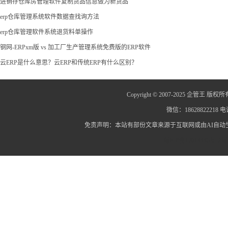
进销存仓库房管理软件复制货品信息做为新货品
erp仓库管理系统软件数据查找询方法
erp仓库管理软件系统退货料单操作
钢网-ERPxm版 vs 加工厂生产管理系统免费版的ERP软件
云ERP是什么意思？云ERP和传统ERP有什么区别？
Copyright © 2007-2025 企管王 版权所
微信：18628822218 电话
免责声明：本站有部份文章来源于互联网或由AI自
蜀ICP备12014445号-2
蜀I