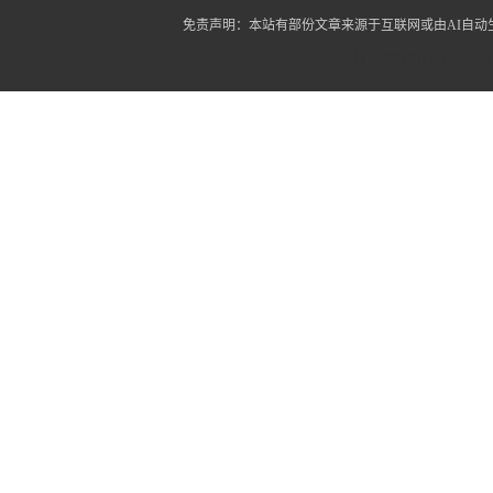
免责声明：本站有部份文章来源于互联网或由AI自
蜀ICP备12014445号-2
蜀I