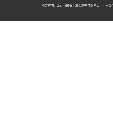
免责声明：本站有部份文章来源于互联网或由AI自
蜀ICP备12014445号-2
蜀I