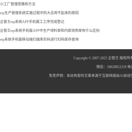
小工厂管理思路和方法
erp生产管理系统实施过程中的大忌用不起来的原因
企管王erp系统APP手机报工工序完成登记
企管王erp系统手机版APP中生产领料单和内部领用单有什么区别
erp系统手机版移动端扫描条形码进行扫码库存查询
Copyright © 2007-2025 企管王 版权所
微信：18628822218 电话
免责声明：本站有部份文章来源于互联网或由AI自
蜀ICP备12014445号-2
蜀I