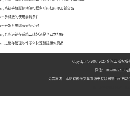
erp系统手机版移动端扫描条形码扫码添加新货品
erp手机版的使用前提条件
erp云端系统哪家好多少钱
erp仓库进销存系统云端好还是企业本地好
erp进销存管理软件怎么快速新建相似货品
Copyright © 2007-2025 企管王 版权所
微信：18628822218 电话
免责声明：本站有部份文章来源于互联网或由AI自
蜀ICP备12014445号-2
蜀I