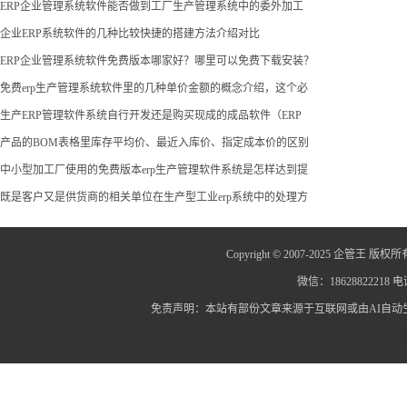
ERP企业管理系统软件能否做到工厂生产管理系统中的委外加工
企业ERP系统软件的几种比较快捷的搭建方法介绍对比
ERP企业管理系统软件免费版本哪家好？哪里可以免费下载安装？
免费erp生产管理系统软件里的几种单价金额的概念介绍，这个必
生产ERP管理软件系统自行开发还是购买现成的成品软件（ERP
产品的BOM表格里库存平均价、最近入库价、指定成本价的区别
中小型加工厂使用的免费版本erp生产管理软件系统是怎样达到提
既是客户又是供货商的相关单位在生产型工业erp系统中的处理方
Copyright © 2007-2025 企管王 版权所
微信：18628822218 电话
免责声明：本站有部份文章来源于互联网或由AI自
蜀ICP备12014445号-2
蜀I