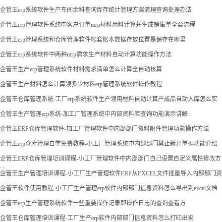
企管王erp系统软件生产车间余料查询库存统计管理方案清理查询处理办法
企管王erp管理软件系统中客户订单mrp材料用料计算并生成销售单全套流程
企管王erp管理系统和仓库管理软件帐套账本数据存放位置是保存在哪里
企管王erp系统软件中两种mrp需求生产材料自动计算功能操作方法
企管王生产erp管理系统软件材料需求清单怎么计算全自动核算
企管王生产材料怎么计算领多少材料erp管理系统软件操作教程
企管王仓库管理系统-工厂erp系统软件生产领用材料自动计算产成品自动入库怎么实
现
企管王生产管理erp系统-加工厂管理系统中内部资料库查询功能演示讲解
企管王ERP仓库管理软件-加工厂管理软件中内部部门资料附件管理功能操作方法
企管王erp仓库管理自学免费教程-小工厂管理系统中内部部门禁止新开单据功能介绍
企管王ERP仓库管理培训课程-小工厂管理软件中内部部门自己设置自定义属性修改方
法
企管王生产管理培训课程-小工厂生产管理软件ERP从EXCEL文件批量导入内部部门资
料信息
企管王软件使用教程-小工厂生产管理erp软件内部部门信息资料怎么导出到excel文档
企管王erp生产管理系统软件一些重要操作记录即操作日志的查询查看方
企管王仓库管理培训课程-工厂生产erp软件内部部门信息资料怎么打印出来