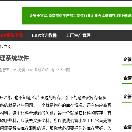
企管王官网-免费提供生产加工制造行业企业仓库进销存-ERP管
ERP系统下载
ERP培训教程
工厂生产管理
绍
- 正文
管理系统软件
企管
 : 企管王ERP | 分类 : ERP系统介绍 | 有 52
人围观
企管
企管
多少钱，也不知道.仓库里边的库存，余下的这些货库存有多
临的就是这些问题，一个就是物料的库存情况，还有供应商客
材料，这个材料牵涉到的问题，第一个就是它材料的库存，有
缺哪些料，应该去买多少料。所以说我们管小型工厂它首先第
企管
问题要解决库存混乱的话，那你就必须要把你的库存管好，入