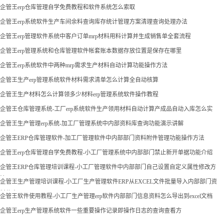
企管王erp仓库管理自学免费教程和软件系统怎么索取
企管王erp系统软件生产车间余料查询库存统计管理方案清理查询处理办法
企管王erp管理软件系统中客户订单mrp材料用料计算并生成销售单全套流程
企管王erp管理系统和仓库管理软件帐套账本数据存放位置是保存在哪里
企管王erp系统软件中两种mrp需求生产材料自动计算功能操作方法
企管王生产erp管理系统软件材料需求清单怎么计算全自动核算
企管王生产材料怎么计算领多少材料erp管理系统软件操作教程
企管王仓库管理系统-工厂erp系统软件生产领用材料自动计算产成品自动入库怎么实
现
企管王生产管理erp系统-加工厂管理系统中内部资料库查询功能演示讲解
企管王ERP仓库管理软件-加工厂管理软件中内部部门资料附件管理功能操作方法
企管王erp仓库管理自学免费教程-小工厂管理系统中内部部门禁止新开单据功能介绍
企管王ERP仓库管理培训课程-小工厂管理软件中内部部门自己设置自定义属性修改方
法
企管王生产管理培训课程-小工厂生产管理软件ERP从EXCEL文件批量导入内部部门资
料信息
企管王软件使用教程-小工厂生产管理erp软件内部部门信息资料怎么导出到excel文档
企管王erp生产管理系统软件一些重要操作记录即操作日志的查询查看方