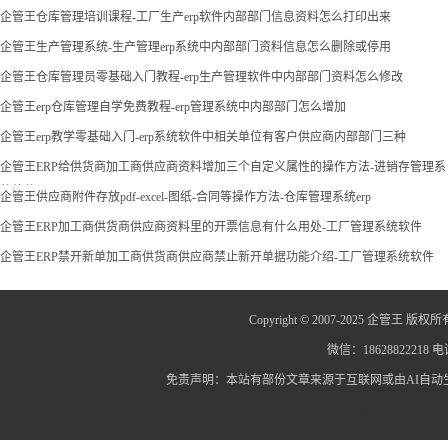
企管王仓库管理培训课程-工厂生产erp软件内部部门信息资料怎么打印出来
企管王生产管理系统-生产管理erp系统中内部部门资料信息怎么删除或停用
企管王仓库管理员零基础入门教程-erp生产管理软件中内部部门资料怎么修改
企管王erp仓库管理自学免费教程-erp管理系统中内部部门怎么增加
企管王erp教学零基础入门-erp系统软件中相关单位有客户供应商内部部门三种
企管王ERP给供货商加工商供应商资料增加三个自定义属性的操作方法-进销存管理系
统软件
企管王供应商附件存放pdf-excel-图纸-合同等操作方法-仓库管理系统erp
企管王ERP加工商供货商供应商资料里的开票信息有什么用处-工厂管理系统软件
企管王ERP禁开新单加工商供货商供应商禁止新开单据功能介绍-工厂管理系统软件
Copyright © 2007-2025 企管王 版权所
微信：18628822218 电话
免责声明：本站有部份文章来源于互联网或由AI自
蜀ICP备12014445号-2
蜀I