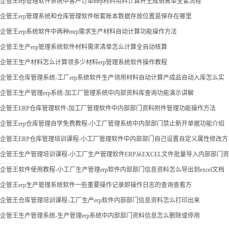
企管王erp管理软件系统中客户订单mrp材料用料计算并生成销售单全套流程
企管王erp管理系统和仓库管理软件帐套账本数据存放位置是保存在哪里
企管王erp系统软件中两种mrp需求生产材料自动计算功能操作方法
企管王生产erp管理系统软件材料需求清单怎么计算全自动核算
企管王生产材料怎么计算领多少材料erp管理系统软件操作教程
企管王仓库管理系统-工厂erp系统软件生产领用材料自动计算产成品自动入库怎么实
现
企管王生产管理erp系统-加工厂管理系统中内部资料库查询功能演示讲解
企管王ERP仓库管理软件-加工厂管理软件中内部部门资料附件管理功能操作方法
企管王erp仓库管理自学免费教程-小工厂管理系统中内部部门禁止新开单据功能介绍
企管王ERP仓库管理培训课程-小工厂管理软件中内部部门自己设置自定义属性修改方
法
企管王生产管理培训课程-小工厂生产管理软件ERP从EXCEL文件批量导入内部部门资
料信息
企管王软件使用教程-小工厂生产管理erp软件内部部门信息资料怎么导出到excel文档
企管王erp生产管理系统软件一些重要操作记录即操作日志的查询查看方
企管王仓库管理培训课程-工厂生产erp软件内部部门信息资料怎么打印出来
企管王生产管理系统-生产管理erp系统中内部部门资料信息怎么删除或停用