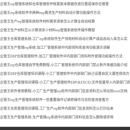
企管王erp管理系统和仓库管理软件帐套账本数据存放位置是保存在哪里
企管王erp系统软件中两种mrp需求生产材料自动计算功能操作方法
企管王生产erp管理系统软件材料需求清单怎么计算全自动核算
企管王生产材料怎么计算领多少材料erp管理系统软件操作教程
企管王仓库管理系统-工厂erp系统软件生产领用材料自动计算产成品自动入库怎么实
现
企管王生产管理erp系统-加工厂管理系统中内部资料库查询功能演示讲解
企管王ERP仓库管理软件-加工厂管理软件中内部部门资料附件管理功能操作方法
企管王erp仓库管理自学免费教程-小工厂管理系统中内部部门禁止新开单据功能介绍
企管王ERP仓库管理培训课程-小工厂管理软件中内部部门自己设置自定义属性修改方
法
企管王生产管理培训课程-小工厂生产管理软件ERP从EXCEL文件批量导入内部部门资
料信息
企管王软件使用教程-小工厂生产管理erp软件内部部门信息资料怎么导出到excel文档
企管王erp生产管理系统软件一些重要操作记录即操作日志的查询查看方
企管王仓库管理培训课程-工厂生产erp软件内部部门信息资料怎么打印出来
企管王生产管理系统-生产管理erp系统中内部部门资料信息怎么删除或停用