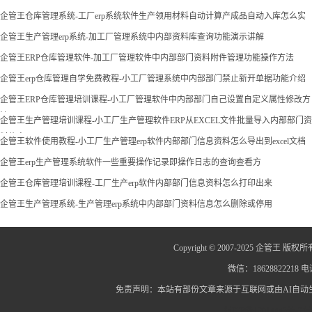
企管王仓库管理系统-工厂erp系统软件生产领用材料自动计算产成品自动入库怎么实
现
企管王生产管理erp系统-加工厂管理系统中内部资料库查询功能演示讲解
企管王ERP仓库管理软件-加工厂管理软件中内部部门资料附件管理功能操作方法
企管王erp仓库管理自学免费教程-小工厂管理系统中内部部门禁止新开单据功能介绍
企管王ERP仓库管理培训课程-小工厂管理软件中内部部门自己设置自定义属性修改方
法
企管王生产管理培训课程-小工厂生产管理软件ERP从EXCEL文件批量导入内部部门资
料信息
企管王软件使用教程-小工厂生产管理erp软件内部部门信息资料怎么导出到excel文档
企管王erp生产管理系统软件一些重要操作记录即操作日志的查询查看方
企管王仓库管理培训课程-工厂生产erp软件内部部门信息资料怎么打印出来
企管王生产管理系统-生产管理erp系统中内部部门资料信息怎么删除或停用
Copyright © 2007-2025 企管王 版权所
微信：18628822218 电话
免责声明：本站有部份文章来源于互联网或由AI自
蜀ICP备12014445号-2
蜀I