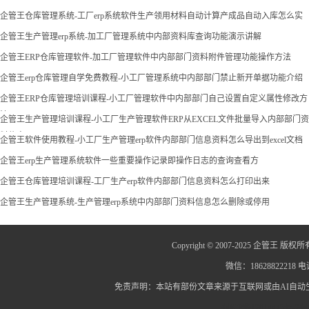
企管王仓库管理系统-工厂erp系统软件生产领用材料自动计算产成品自动入库怎么实
现
企管王生产管理erp系统-加工厂管理系统中内部资料库查询功能演示讲解
企管王ERP仓库管理软件-加工厂管理软件中内部部门资料附件管理功能操作方法
企管王erp仓库管理自学免费教程-小工厂管理系统中内部部门禁止新开单据功能介绍
企管王ERP仓库管理培训课程-小工厂管理软件中内部部门自己设置自定义属性修改方
法
企管王生产管理培训课程-小工厂生产管理软件ERP从EXCEL文件批量导入内部部门资
料信息
企管王软件使用教程-小工厂生产管理erp软件内部部门信息资料怎么导出到excel文档
企管王erp生产管理系统软件一些重要操作记录即操作日志的查询查看方
企管王仓库管理培训课程-工厂生产erp软件内部部门信息资料怎么打印出来
企管王生产管理系统-生产管理erp系统中内部部门资料信息怎么删除或停用
Copyright © 2007-2025 企管王 版权所
微信：18628822218 电话
免责声明：本站有部份文章来源于互联网或由AI自
蜀ICP备12014445号-2
蜀I