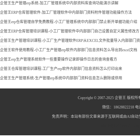
现
企管王生产管理erp系统-加工厂管理系统中内部资料库查询功能演示讲解
企管王ERP仓库管理软件-加工厂管理软件中内部部门资料附件管理功能操作方法
企管王erp仓库管理自学免费教程-小工厂管理系统中内部部门禁止新开单据功能介绍
企管王ERP仓库管理培训课程-小工厂管理软件中内部部门自己设置自定义属性修改方
法
企管王生产管理培训课程-小工厂生产管理软件ERP从EXCEL文件批量导入内部部门资
料信息
企管王软件使用教程-小工厂生产管理erp软件内部部门信息资料怎么导出到excel文档
企管王erp生产管理系统软件一些重要操作记录即操作日志的查询查看方
企管王仓库管理培训课程-工厂生产erp软件内部部门信息资料怎么打印出来
企管王生产管理系统-生产管理erp系统中内部部门资料信息怎么删除或停用
Copyright © 2007-2025 企管王 版权所
微信：18628822218 电话
免责声明：本站有部份文章来源于互联网或由AI自
蜀ICP备12014445号-2
蜀I