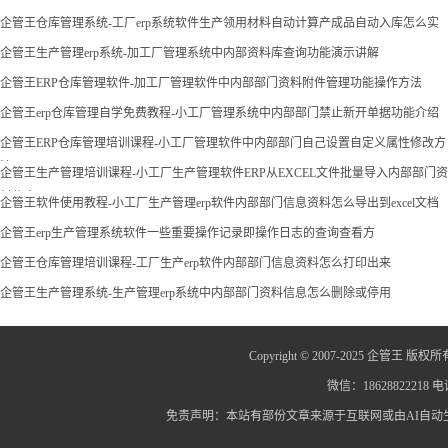
企管王仓库管理系统-工厂erp系统软件生产领用材料自动计算产成品自动入库怎么实
现
企管王生产管理erp系统-加工厂管理系统中内部资料库查询功能演示讲解
企管王ERP仓库管理软件-加工厂管理软件中内部部门资料附件管理功能操作方法
企管王erp仓库管理自学免费教程-小工厂管理系统中内部部门禁止新开单据功能介绍
企管王ERP仓库管理培训课程-小工厂管理软件中内部部门自己设置自定义属性修改方
法
企管王生产管理培训课程-小工厂生产管理软件ERP从EXCEL文件批量导入内部部门资
料信息
企管王软件使用教程-小工厂生产管理erp软件内部部门信息资料怎么导出到excel文档
企管王erp生产管理系统软件一些重要操作记录即操作日志的查询查看方
企管王仓库管理培训课程-工厂生产erp软件内部部门信息资料怎么打印出来
企管王生产管理系统-生产管理erp系统中内部部门资料信息怎么删除或停用
Copyright © 2007-2025 企管王 版权所
微信：18628822218 电话
免责声明：本站有部份文章来源于互联网或由AI自
蜀ICP备12014445号-2
蜀I