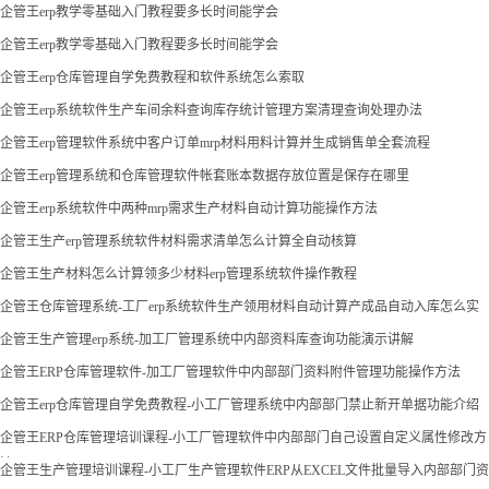
企管王erp教学零基础入门教程要多长时间能学会
企管王erp教学零基础入门教程要多长时间能学会
企管王erp仓库管理自学免费教程和软件系统怎么索取
企管王erp系统软件生产车间余料查询库存统计管理方案清理查询处理办法
企管王erp管理软件系统中客户订单mrp材料用料计算并生成销售单全套流程
企管王erp管理系统和仓库管理软件帐套账本数据存放位置是保存在哪里
企管王erp系统软件中两种mrp需求生产材料自动计算功能操作方法
企管王生产erp管理系统软件材料需求清单怎么计算全自动核算
企管王生产材料怎么计算领多少材料erp管理系统软件操作教程
企管王仓库管理系统-工厂erp系统软件生产领用材料自动计算产成品自动入库怎么实
现
企管王生产管理erp系统-加工厂管理系统中内部资料库查询功能演示讲解
企管王ERP仓库管理软件-加工厂管理软件中内部部门资料附件管理功能操作方法
企管王erp仓库管理自学免费教程-小工厂管理系统中内部部门禁止新开单据功能介绍
企管王ERP仓库管理培训课程-小工厂管理软件中内部部门自己设置自定义属性修改方
法
企管王生产管理培训课程-小工厂生产管理软件ERP从EXCEL文件批量导入内部部门资