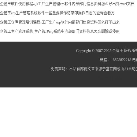
料信息
企管王软件使用教程-小工厂生产管理erp软件内部部门信息资料怎么导出到excel文档
企管王erp生产管理系统软件一些重要操作记录即操作日志的查询查看方
企管王仓库管理培训课程-工厂生产erp软件内部部门信息资料怎么打印出来
企管王生产管理系统-生产管理erp系统中内部部门资料信息怎么删除或停用
Copyright © 2007-2025 企管王 版权所
微信：18628822218 电话
免责声明：本站有部份文章来源于互联网或由AI自
蜀ICP备12014445号-2
蜀I