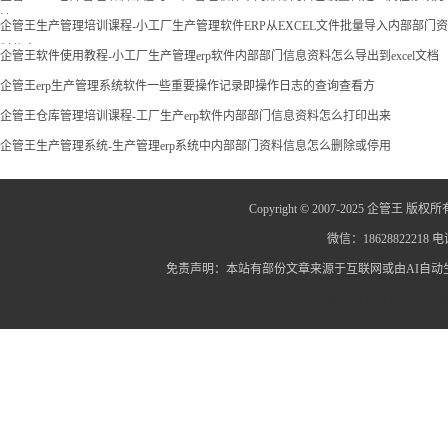
法
企管王生产管理培训课程-小工厂生产管理软件ERP从EXCEL文件批量导入内部部门资
料信息
企管王软件使用教程-小工厂生产管理erp软件内部部门信息资料怎么导出到excel文档
企管王erp生产管理系统软件一些重要操作记录即操作日志的查询查看方
企管王仓库管理培训课程-工厂生产erp软件内部部门信息资料怎么打印出来
企管王生产管理系统-生产管理erp系统中内部部门资料信息怎么删除或停用
Copyright © 2007-2025 企管王 版权所
微信：18628822218 电话
免责声明：本站有部份文章来源于互联网或由AI自
蜀ICP备12014445号-2
蜀I