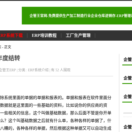
企管王官网-免费提供生产加工制造行业企业仓库进销存-ERP管
ERP系统下载
ERP培训教程
工厂生产管理
绍
- 正文
年度结转
企管
 : 企管王ERP | 分类 : ERP系统介绍 | 有 52
人围观
企管
企管
除系统里面的单据的单据和报表的。单据和报表在软件里面分
数据就是这里面的一些基础的资料，比如说你的供应商的资
一些相关的信息，这个叫做基础数据，那么后面不管是你开单
么？这个叫基础数据之后就有什么单，各种各样的单据了，什
企管
八糟的，各种各样的单据，然后根据这种单据又可以自动生成