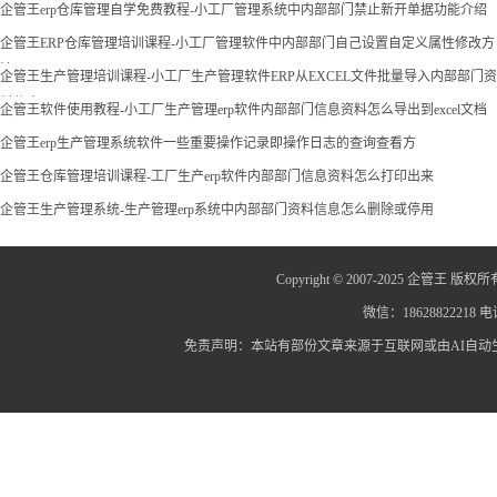
企管王erp仓库管理自学免费教程-小工厂管理系统中内部部门禁止新开单据功能介绍
企管王ERP仓库管理培训课程-小工厂管理软件中内部部门自己设置自定义属性修改方
法
企管王生产管理培训课程-小工厂生产管理软件ERP从EXCEL文件批量导入内部部门资
料信息
企管王软件使用教程-小工厂生产管理erp软件内部部门信息资料怎么导出到excel文档
企管王erp生产管理系统软件一些重要操作记录即操作日志的查询查看方
企管王仓库管理培训课程-工厂生产erp软件内部部门信息资料怎么打印出来
企管王生产管理系统-生产管理erp系统中内部部门资料信息怎么删除或停用
Copyright © 2007-2025 企管王 版权所
微信：18628822218 电话
免责声明：本站有部份文章来源于互联网或由AI自
蜀ICP备12014445号-2
蜀I