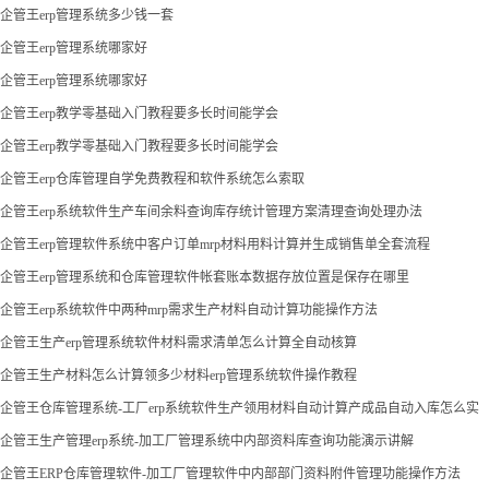
企管王erp管理系统多少钱一套
企管王erp管理系统哪家好
企管王erp管理系统哪家好
企管王erp教学零基础入门教程要多长时间能学会
企管王erp教学零基础入门教程要多长时间能学会
企管王erp仓库管理自学免费教程和软件系统怎么索取
企管王erp系统软件生产车间余料查询库存统计管理方案清理查询处理办法
企管王erp管理软件系统中客户订单mrp材料用料计算并生成销售单全套流程
企管王erp管理系统和仓库管理软件帐套账本数据存放位置是保存在哪里
企管王erp系统软件中两种mrp需求生产材料自动计算功能操作方法
企管王生产erp管理系统软件材料需求清单怎么计算全自动核算
企管王生产材料怎么计算领多少材料erp管理系统软件操作教程
企管王仓库管理系统-工厂erp系统软件生产领用材料自动计算产成品自动入库怎么实
现
企管王生产管理erp系统-加工厂管理系统中内部资料库查询功能演示讲解
企管王ERP仓库管理软件-加工厂管理软件中内部部门资料附件管理功能操作方法