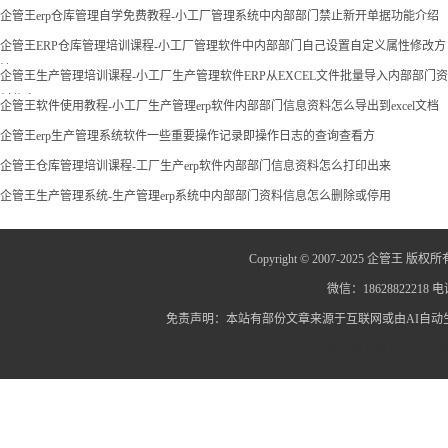
企管王erp仓库管理自学免费教程-小工厂管理系统中内部部门禁止新开单据功能介绍
企管王ERP仓库管理培训课程-小工厂管理软件中内部部门自己设置自定义属性修改方
法
企管王生产管理培训课程-小工厂生产管理软件ERP从EXCEL文件批量导入内部部门资
料信息
企管王软件使用教程-小工厂生产管理erp软件内部部门信息资料怎么导出到excel文档
企管王erp生产管理系统软件一些重要操作记录即操作日志的查询查看方
企管王仓库管理培训课程-工厂生产erp软件内部部门信息资料怎么打印出来
企管王生产管理系统-生产管理erp系统中内部部门资料信息怎么删除或停用
Copyright © 2007-2025 企管王 版权所
微信：18628822218 电话
免责声明：本站有部份文章来源于互联网或由AI自
蜀ICP备12014445号-2
蜀I